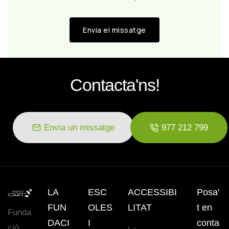
Contacta'ns!
Envia un missatge
977 212 799
LA
ESC
ACCESSIBI
Posa'
FUN
OLES
LITAT
t en
Funda
DACI
I
conta
ció