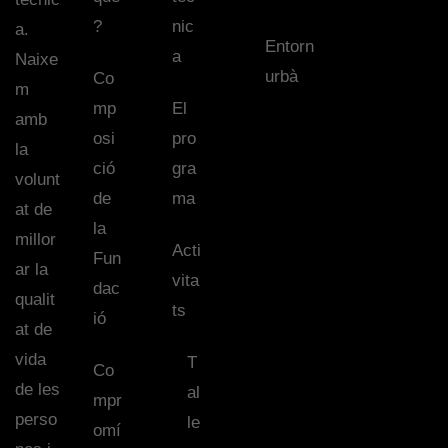
?
nic
a.
Entorn
a
Naixe
urbà
Co
m
mp
El
amb
osi
pro
la
ció
gra
volunt
de
ma
at de
la
millor
Acti
Fun
ar la
vita
dac
qualit
ts
ió
at de
vida
T
Co
de les
al
mpr
perso
le
omí