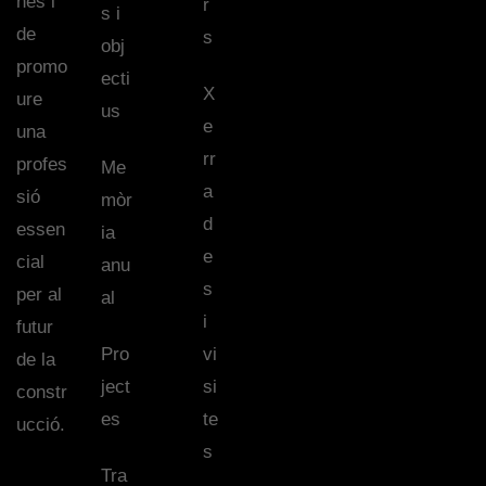
nes i
r
s i
de
s
obj
promo
ecti
X
ure
us
e
una
rr
profes
Me
a
sió
mòr
d
essen
ia
e
cial
anu
s
per al
al
i
futur
Pro
vi
de la
ject
si
constr
es
te
ucció.
s
Tra