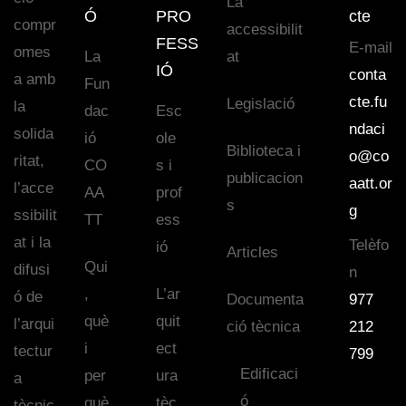
La
Ó
PRO
cte
compr
accessibilit
FESS
E-mail
omes
La
at
IÓ
conta
a amb
Fun
cte.fu
Legislació
la
dac
Esc
ndaci
solida
ió
ole
Biblioteca i
o@co
ritat,
CO
s i
publicacion
aatt.or
l’acce
AA
prof
s
g
ssibilit
TT
ess
at i la
Telèfo
ió
Articles
Qui
difusi
n
,
L’ar
ó de
Documenta
977
què
quit
l’arqui
ció tècnica
212
i
ect
tectur
799
Edificaci
per
ura
a
ó
què
tèc
tècnic