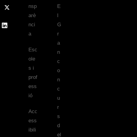
nsp
E
arè
l
nci
G
a
r
a
Esc
n
ole
c
s i
o
prof
n
ess
c
ió
u
r
Acc
s
ess
d
ibili
el