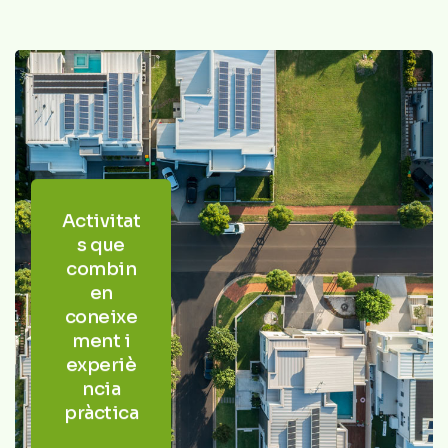
Activitat
s que
combin
en
coneixe
ment i
experiè
ncia
pràctica